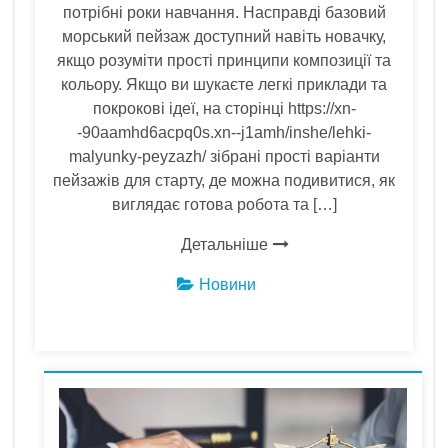
потрібні роки навчання. Насправді базовий
морський пейзаж доступний навіть новачку,
якщо розуміти прості принципи композиції та
кольору. Якщо ви шукаєте легкі приклади та
покрокові ідеї, на сторінці https://xn-
-90aamhd6acpq0s.xn--j1amh/inshe/lehki-
malyunky-peyzazh/ зібрані прості варіанти
пейзажів для старту, де можна подивитися, як
виглядає готова робота та […]
Детальніше
Новини