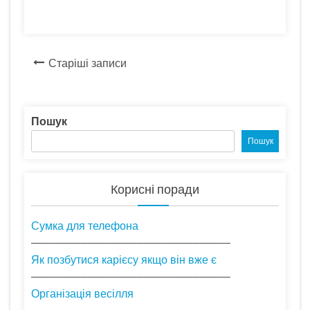
Навігація
Старіші записи
записів
Пошук
Пошук
Корисні поради
Сумка для телефона
––––––––––––––––––––––––––––––––
Як позбутися карієсу якщо він вже є
––––––––––––––––––––––––––––––––
Організація весілля