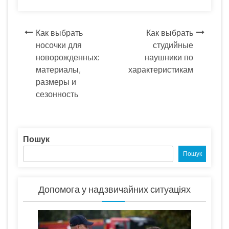
Навігація
Как выбрать
Как выбрать
носочки для
студийные
записів
новорожденных:
наушники по
материалы,
характеристикам
размеры и
сезонность
Пошук
Пошук
Допомога у надзвичайних ситуаціях