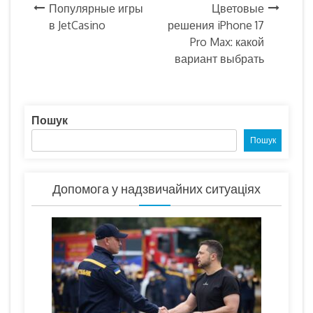
Навігація
Популярные игры
Цветовые
в JetCasino
решения iPhone 17
записів
Pro Max: какой
вариант выбрать
Пошук
Пошук
Допомога у надзвичайних ситуаціях