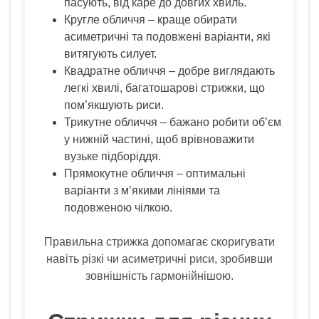
пасують, від каре до довгих хвиль.
Кругле обличчя – краще обирати
асиметричні та подовжені варіанти, які
витягують силует.
Квадратне обличчя – добре виглядають
легкі хвилі, багатошарові стрижки, що
пом’якшують риси.
Трикутне обличчя – бажано робити об’єм
у нижній частині, щоб врівноважити
вузьке підборіддя.
Прямокутне обличчя – оптимальні
варіанти з м’якими лініями та
подовженою чілкою.
Правильна стрижка допомагає скоригувати
навіть різкі чи асиметричні риси, зробивши
зовнішність гармонійнішою.