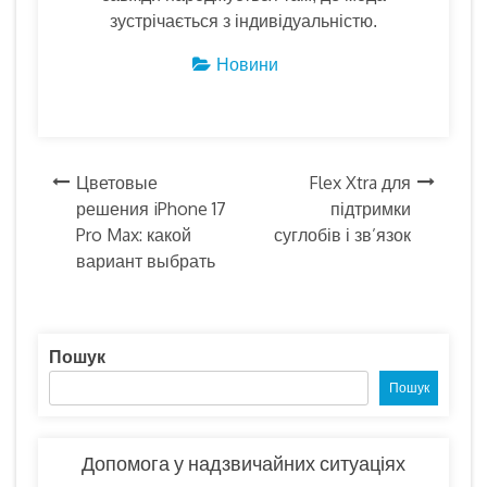
зустрічається з індивідуальністю.
Новини
Навігація
Цветовые
Flex Xtra для
решения iPhone 17
підтримки
записів
Pro Max: какой
суглобів і зв’язок
вариант выбрать
Пошук
Пошук
Допомога у надзвичайних ситуаціях