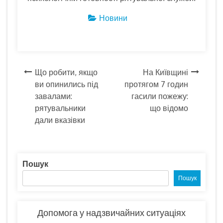
Новини
Навігація
Що робити, якщо
На Київщині
ви опинились під
протягом 7 годин
записів
завалами:
гасили пожежу:
рятувальники
що відомо
дали вказівки
Пошук
Пошук
Допомога у надзвичайних ситуаціях