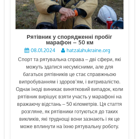
Рятівник у спорядженні пробіг
марафон – 50 км
08.01.2024
hatzalahukraine.org
Спорт та рятувальна справа – дві сфери, які
можуть здатися несумісними, але для
багатьох рятівників це стає справжньою
випробуванням і здоров’ям, і витривалістю.
Однак іноді виникає винятковий випадок, коли
рятівник вирішує взяти участь у марафоні на
вражаючу відстань – 50 кілометрів. Ця стаття
розгляне, як рятівники готуються до таких
викликів, які труднощі вони зазнають і як це
може вплинути на їхню рятувальну роботу.